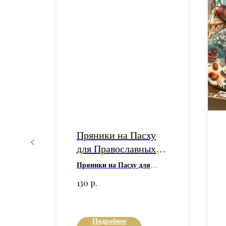
Пряники на Пасху
для Православных
Храмов
Пряники на Пасху для
му
Православных Храмов мы
р.
130
предлагаем по специальной
цене.
ных
Если Вы представитель
тов,
Православного храма -
Подробнее