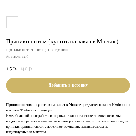
Пряники оптом (купить на заказ в Москве)
Пряники оптом "Имбирные традиции"
Артикул:
14.6
р.
р.
115
140
Добавить в корзину
Пряники оптом - купить и на заказ в Москве
предлагает пекарня Имбирного
пряника "Имбирные традиции".
Имея большой опыт работы и широкие технологические возможности, мы
предлагаем пряники оптом по очень интересным ценам, в том числе новогодние
пряники, пряники оптом с логотипом компании, пряники оптом по
индивидуальным макетам.