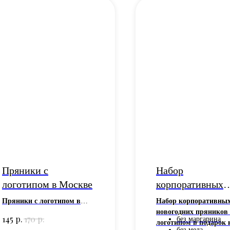
Пряники с
Набор
логотипом в Москве
корпоративных
новогодних
Пряники с логотипом в
Набор корпоративны
пряников с
Москве - купить и на заказ
новогодних пряников 
р.
р.
145
170
без маргарина
предлагает пекарня
логотипом в подарок 
логотипом в под
без меда