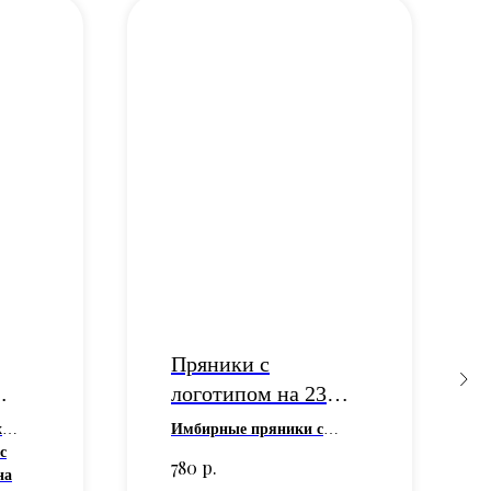
Пряники с
логотипом на 23
февраля
х
Имбирные пряники с
с
логотипом компании в
р.
780
на
подарок на 23 февраля -
арок