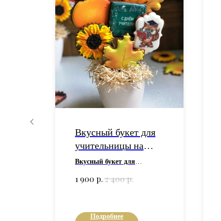
ю
Вкусный букет для
учительницы на
ков
День учителя
рии.
Вкусный букет для
"Прянично-
иков
учительницы на День
р.
р.
1 900
2 400
ить и
учителя "Прянично-
имбирный"
м в
имбирный"
выполнен, как и
й по
все букеты в нашей пекарне,
ом и
из имбирных пряников
Подробнее