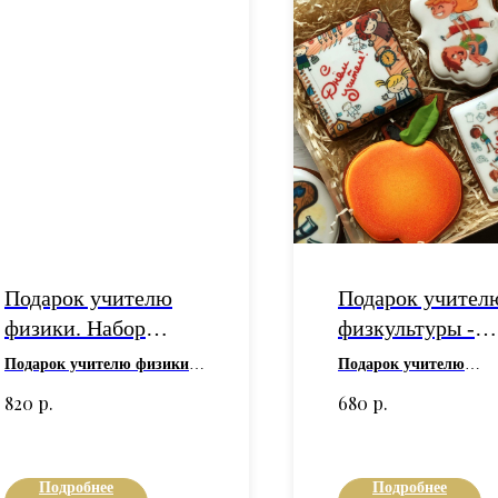
Подарок учителю
Подарок учител
физики. Набор
физкультуры -
имбирных пряников
имбирные прян
Подарок учителю физики.
Подарок учителю
на День учителя
на заказ в Москв
Набор имбирных пряников
физкультуры - имбир
р.
р.
820
680
на День учителя - купить
пряники на заказ в
на заказ в Москве или с
Москве
, выполненные
доставкой по Москве и
рецепту 7 специй. В ос
России - предлагает
рецепта пряников лежа
Подробнее
Подробнее