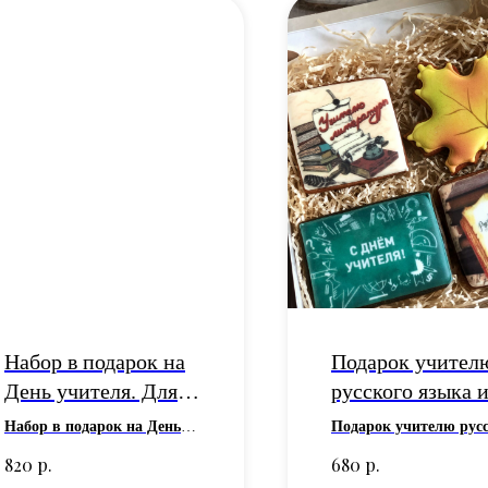
Набор в подарок на
Подарок учител
День учителя. Для
русского языка 
классного
литературы -
Набор в подарок на День
Подарок учителю рус
руководителя,
имбирные прян
учителя для классного
языка и литературы 
р.
р.
820
680
руководителя, директора,
День учителя
- имбир
директора, завуча