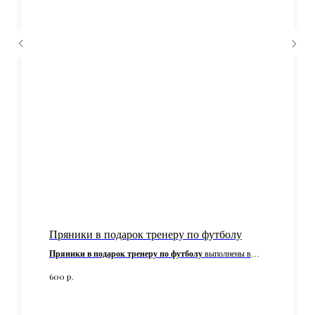
Пряники в подарок тренеру по футболу
Пряники в подарок тренеру по футболу
выполнены в
виде подарочного набора в коробочке 20/20 см. Каждый
р.
600
пряник в наборе упакован индивидуально.
В наличии пряники в подарок тренеру по всем видам
спорта и хобби.